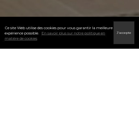
Ce site Web utilise des cookies pour vous garantir la meilleure
J'accepte
expérience possible.
En savoir plus sur notre politique en
matière de cookies
L’un des premiers pas du processus d’accession à la propriété
est de déterminer votre budget. Je peux vous aider à trouver
un courtier hypothécaire potentiel qui sera en mesure de vous
aider avec votre préqualification. N’hésitez pas à me contacter.
Les courtiers hypothécaires peuvent vous offrir de l’aide et des
conseils en matière de financement. Ils simplifient l’aspect
financier de l’achat d’une propriété.
CONTACTEZ MOI-AUJOURDH’HUI